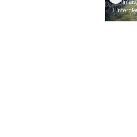
Kohlmais
Hintergl