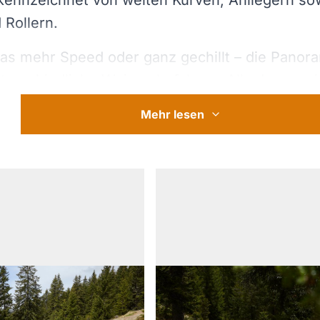
ekennzeichnet von weiten Kurven, Anliegern so
Rollern.
as mehr Speed oder ganz gechillt – die Panora
nterschiedliche Weisen befahren. Alle Jumps sin
uch leicht fortgeschrittene Freerider hier ihre 
Mehr lesen
n.
he Gestaltung und Entwicklung
ma Line zählt zu den ersten Projekten von Sha
Planung und Bauausführung vollständig in Eig
rt wurden. Zielsetzung war die Herstellung ein
und anfängergeeigneten Strecke bei gleichzeiti
ldansicht oeffnen
Bild in Vollbildansicht oeffnen
requenz.
ende Streckenabschnitt „Panorama Line 1“ wur