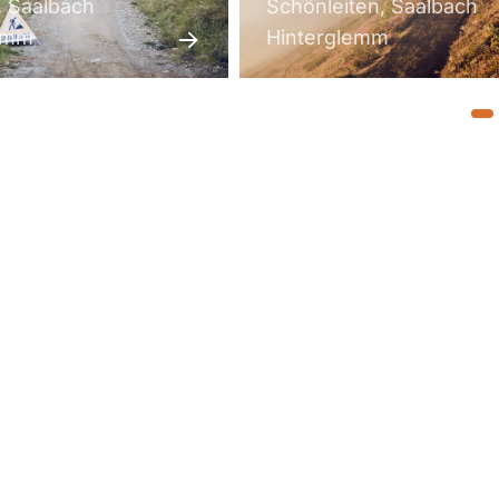
, Saalbach
Schönleiten, Saalbach
emm
Hinterglemm