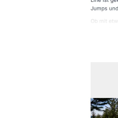
Line ist g
Jumps und 
Ob mit etw
sich auf u
so können a
verbesser
Technisc
Die Panora
bei denen 
durchgefüh
familien- 
Bild in Vollbi
Benutzerf
Der besteh