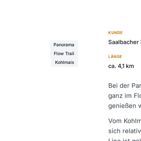
Bild in Vollbildansicht oeffnen
KUNDE
Saalbacher
Panorama
Flow Trail
LÄNGE
Kohlmais
ca. 4,1 km
Bei der Pa
ganz im Fl
genießen w
Vom Kohlma
sich relat