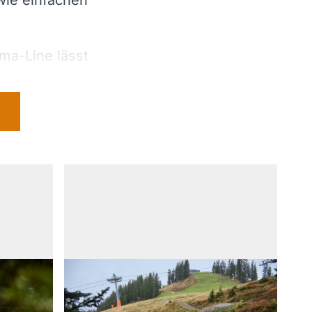
wie einfachen
ma-Line lässt
d auch rollbar,
Skills
pe Syndicate,
enverantwortung
er leichten,
g hoher
Bild in Vollbildansicht oeffnen
de erweitert und