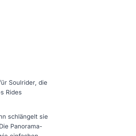
Bild in Vollbildansicht oeffnen
Bild in Vollbildansicht oeffnen
ür Soulrider, die
es Rides
hn schlängelt sie
. Die Panorama-