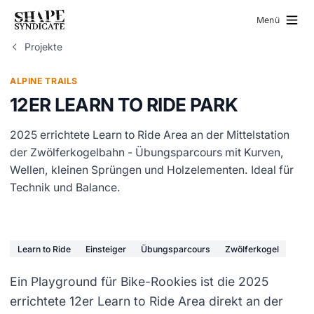
Menü
Projekte
Home
ALPINE TRAILS
12ER LEARN TO RIDE PARK
Projekte
2025 errichtete Learn to Ride Area an der Mittelstation
der Zwölferkogelbahn - Übungsparcours mit Kurven,
Über Uns
Wellen, kleinen Sprüngen und Holzelementen. Ideal für
Technik und Balance.
Jobs
Bild in Vollbildansicht oeffnen
Bild in Vollbildansicht oeffnen
Bild in Vollbildansicht oeffnen
Learn to Ride
Einsteiger
Übungsparcours
Zwölferkogel
Kontakt
Ein Playground für Bike-Rookies ist die 2025
errichtete 12er Learn to Ride Area direkt an der