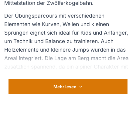
Mittelstation der Zwölferkogelbahn.
Der Übungsparcours mit verschiedenen
Elementen wie Kurven, Wellen und kleinen
Sprüngen eignet sich ideal für Kids und Anfänger,
um Technik und Balance zu trainieren. Auch
Holzelemente und kleinere Jumps wurden in das
Areal integriert. Die Lage am Berg macht die Area
zusätzlich spannend, da ein alpiner Charakter mit
Aussicht ins Tal mitschwingt.
Mehr lesen
Bild in Vollbildansicht oeffnen
Bild in Vollbildansicht oeffnen
Bild in Vollbildansicht oeffnen
Bild in Vollbildansicht oeffnen
Bild in Vollbildansicht oeffnen
Bild in Vollbildansicht oeffnen
Bild in Vollbildansicht oeffnen
Bild in Vollbildansicht oeffnen
Bild in Vollbildansicht oeffnen
Bild in Vollbildansicht oeffnen
Bild in Vollbildansicht oeffnen
Bild in Vollbildansicht oeffnen
Bild in Vollbildansicht oeffnen
Bild in Vollbildansicht oeffnen
Bild in Vollbildansicht oeffnen
Bild in Vollbildansicht oeffnen